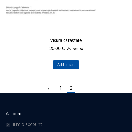
Visura catastale
20,00
€
IVA inclusa
Add to cart
←
1
2
Account
Il mio account