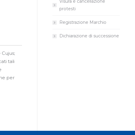
Visura e cancellazione
protesti
Registrazione Marchio
Dichiarazione di successione
 Cujus;
ti tali
e
ine per