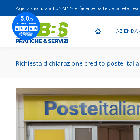
Agenzia iscritta ad UNAPPA e facente parte della rete Te
AZIENDA
AZIENDA
Richiesta dichiarazione credito poste ital