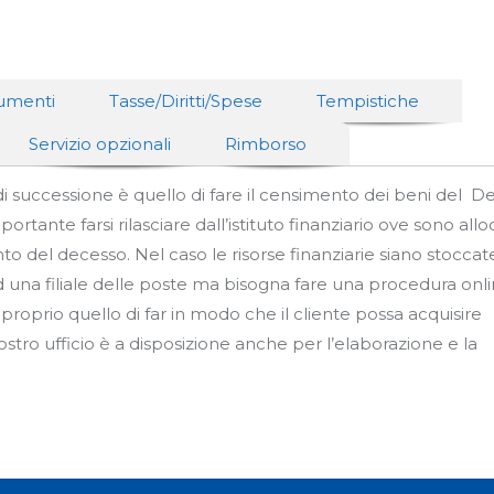
cumenti
Tasse/Diritti/Spese
Tempistiche
Servizio opzionali
Rimborso
di successione è quello di fare il censimento dei beni del De
rtante farsi rilasciare dall’istituto finanziario ove sono alloca
o del decesso. Nel caso le risorse finanziarie siano stoccat
 ad una filiale delle poste ma bisogna fare una procedura onl
 è proprio quello di far in modo che il cliente possa acquisire
o ufficio è a disposizione anche per l’elaborazione e la