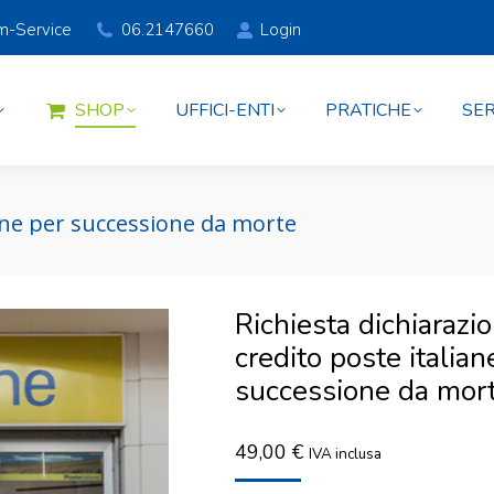
am-Service
06.2147660
Login
SHOP
UFFICI-ENTI
PRATICHE
SER
SHOP
UFFICI-ENTI
PRATICHE
SER
iane per successione da morte
Richiesta dichiarazi
credito poste italian
successione da mor
49,00
€
IVA inclusa