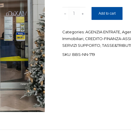
Richiesta
Add to cart
dichiarazione
credito
Categories:
AGENZIA ENTRATE
,
Age
poste
Immobiliari
,
CREDITO-FINANZA-ASS
italiane
SERVIZI SUPPORTO
,
TASSE&TRIBUT
per
SKU:
BBS-NN-719
successione
da
morte
quantity