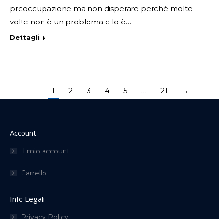
preoccupazione ma non disperare perchè molte
volte non è un problema o lo è…
Dettagli
1
2
3
4
5
…
21
→
Account
Il mio account
Carrello
Info Legali
Privacy Policy