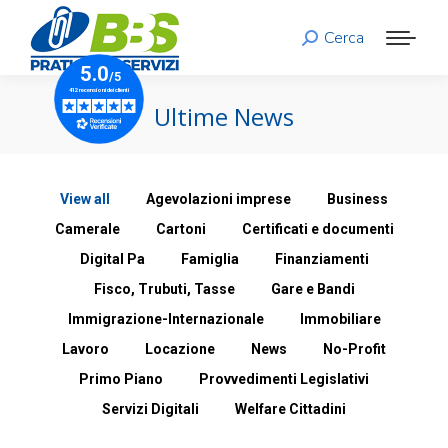
Cerca
Search:
Ultime News
View all
Agevolazioni imprese
Business
Camerale
Cartoni
Certificati e documenti
Digital Pa
Famiglia
Finanziamenti
Fisco, Trubuti, Tasse
Gare e Bandi
Immigrazione-Internazionale
Immobiliare
Lavoro
Locazione
News
No-Profit
Primo Piano
Provvedimenti Legislativi
Servizi Digitali
Welfare Cittadini