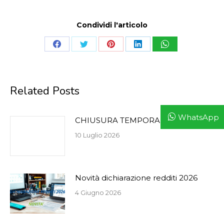
Condividi l'articolo
Share
Share
Share
Share
Share
on
on
on
on
on
Facebook
Twitter
Pinterest
LinkedIn
WhatsApp
Related Posts
WhatsApp
CHIUSURA TEMPORANEA 14-07-26
10 Luglio 2026
Novità dichiarazione redditi 2026
4 Giugno 2026