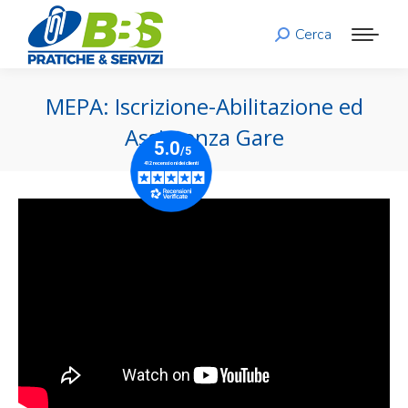
Cerca
Search:
MEPA: Iscrizione-Abilitazione ed
Assistenza Gare