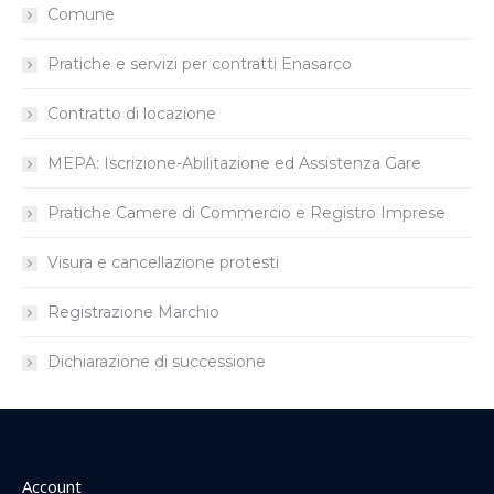
Comune
Pratiche e servizi per contratti Enasarco
Contratto di locazione
MEPA: Iscrizione-Abilitazione ed Assistenza Gare
Pratiche Camere di Commercio e Registro Imprese
Visura e cancellazione protesti
Registrazione Marchio
Dichiarazione di successione
Account