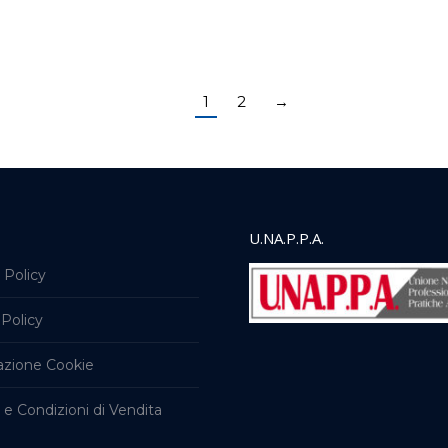
1
2
→
U.NA.P.P.A.
 Policy
Policy
azione Cookie
 e Condizioni di Vendita