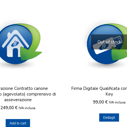
Out of stock
razione Contratto canone
Firma Digitale Qualificata c
o (agevolato) comprensivo di
Key
asseverazione
99,00
€
IVA inclusa
249,00
€
IVA inclusa
Dettagli
Add to cart