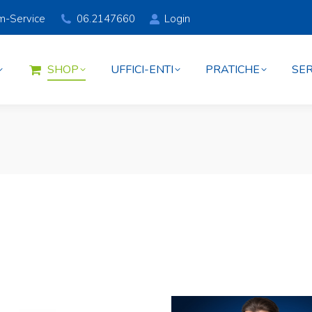
am-Service
06.2147660
Login
SHOP
UFFICI-ENTI
PRATICHE
SER
SHOP
UFFICI-ENTI
PRATICHE
SER