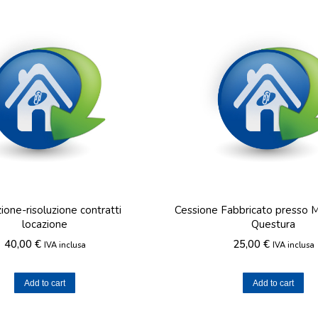
ione-risoluzione contratti
Cessione Fabbricato presso Mi
locazione
Questura
40,00
€
25,00
€
IVA inclusa
IVA inclusa
Add to cart
Add to cart