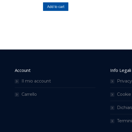
Add to cart
Account
Info Legali
Il mio account
Privacy
Carrello
Cookie 
Dichiar
Termini