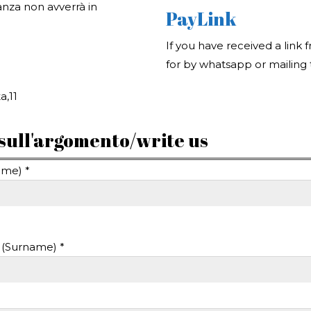
anza non avverrà in
PayLink
If you have received a link 
for by whatsapp or mailing t
a,11
 sull'argomento/write us
me) *
(Surname) *