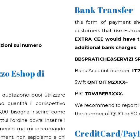
Bank Transfer
this form of payment sh
customers that use Euro
EXTRA CEE would have to
azioni sul numero
additional bank charges
BBSPRATICHE&SERVIZI S
Bank Account number
IT
zo Eshop di
Swift
QNTOITM2XXX
–
BIC
TRWIBEB3XXX.
 quotazione puoi utilizzare
 quantità il corrispettivo
We recommend to report in
3,00 bisogna inserire come
the number of QUO or SO o
ui l’ordine dovrai inserire i
 generico ma mi raccomando
CreditCard/PayPa
trimenti non sappiamo a chi