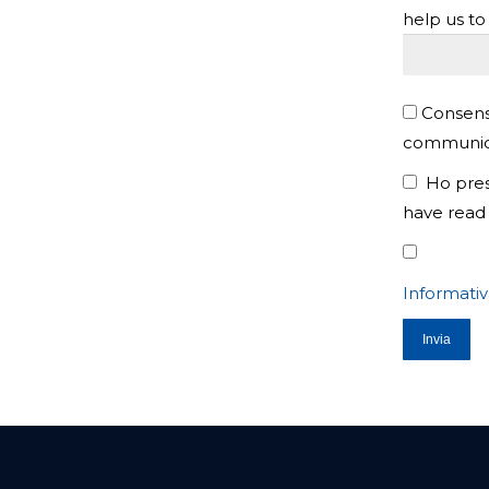
help us to
Consenso
communica
Ho preso 
have read 
Informativ