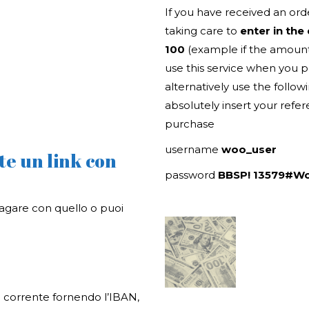
If you have received an ord
taking care to
enter in the
100
(example if the amount 
use this service when you p
alternatively use the foll
absolutely insert your ref
purchase
username
woo_user
te un link con
password
BBSP! 13579#W
agare con quello o puoi
o corrente fornendo l’IBAN,