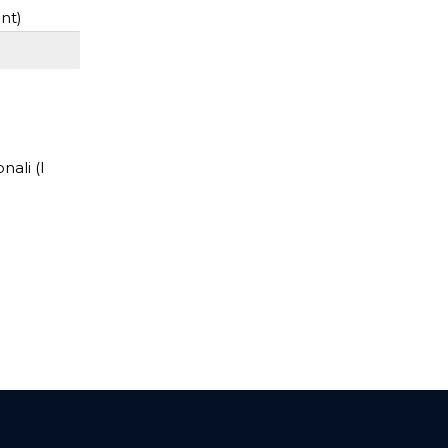
nt)
nali (I