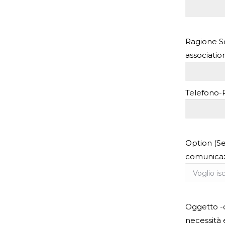
Ragione So
association
Telefono
Option (Se
comunicazi
Oggetto -q
necessità 