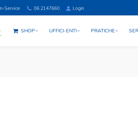
am-Service
06.2147660
Login
SHOP
UFFICI-ENTI
PRATICHE
SER
SHOP
UFFICI-ENTI
PRATICHE
SER