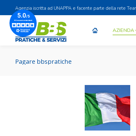
Agenzia iscritta ad UNAPPA e facente parte della rete Te
AZIENDA
AZIENDA
Pagare bbspratiche