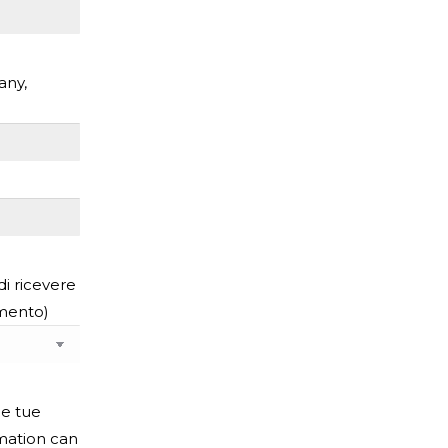
any,
di ricevere
omento)
le tue
rmation can