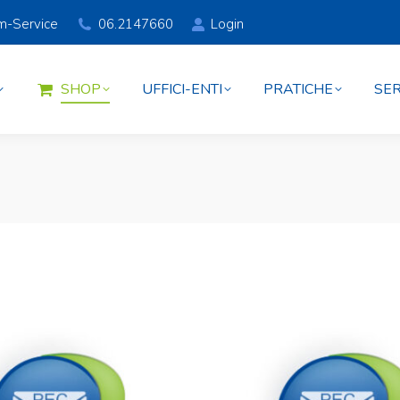
am-Service
06.2147660
Login
SHOP
UFFICI-ENTI
PRATICHE
SER
SHOP
UFFICI-ENTI
PRATICHE
SER