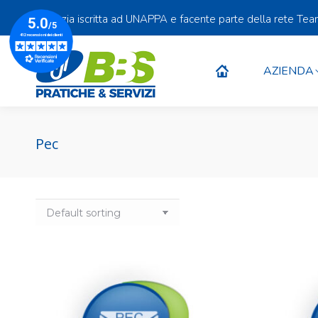
Agenzia iscritta ad UNAPPA e facente parte della rete Te
AZIENDA
AZIENDA
Pec