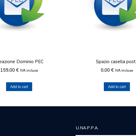
eazione Dominio PEC
Spazio casella post
159,00
€
0,00
€
IVA inclusa
IVA inclusa
Add to cart
Add to cart
U.NA.P.P.A.