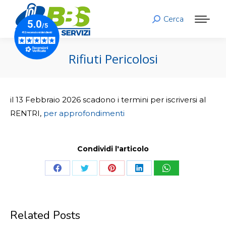
Cerca
Search:
Rifiuti Pericolosi
il 13 Febbraio 2026 scadono i termini per iscriversi al
RENTRI,
per approfondimenti
Condividi l'articolo
Share
Share
Share
Share
Share
on
on
on
on
on
Facebook
Twitter
Pinterest
LinkedIn
WhatsApp
Related Posts