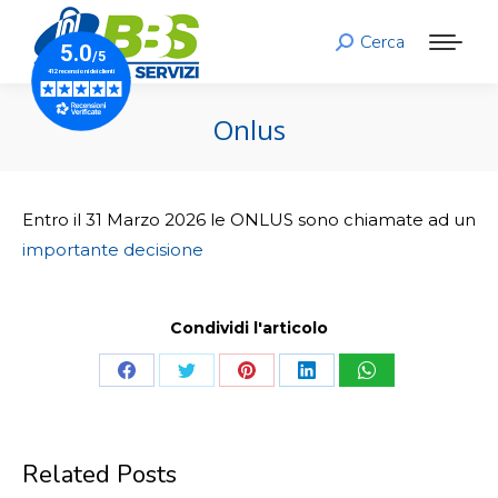
Cerca
Search:
Onlus
Entro il 31 Marzo 2026 le ONLUS sono chiamate ad un
importante decisione
Condividi l'articolo
Share
Share
Share
Share
Share
on
on
on
on
on
Facebook
Twitter
Pinterest
LinkedIn
WhatsApp
Related Posts