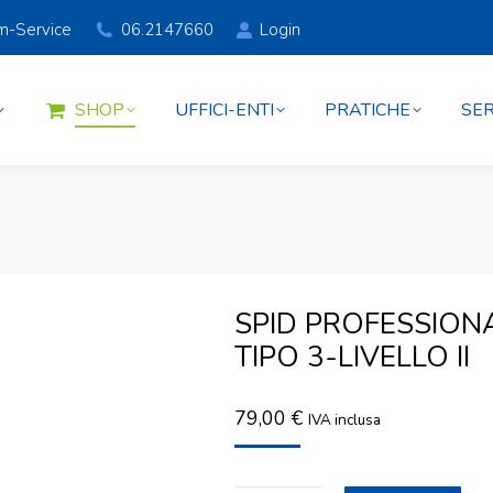
am-Service
06.2147660
Login
SHOP
UFFICI-ENTI
PRATICHE
SER
SHOP
UFFICI-ENTI
PRATICHE
SER
SPID PROFESSION
TIPO 3-LIVELLO II
79,00
€
IVA inclusa