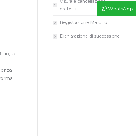
Visura e cancellazione
WhatsApp
protesti
Registrazione Marchio
Dichiarazione di successione
cio, la
l
adenza
sforma