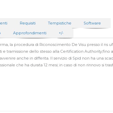
enti
Requisiti
Tempistiche
Software
o
Approfondimenti
+/-
orma, la procedura di Riconoscimento De Visu presso il ns uffi
e tramissione dello stesso alla Certification Authority;fino a
 avvenire anche in differita. Il servizio di Spid non ha una sc
ionale che ha durata 12 mesi; in caso di non rinnovo si tra