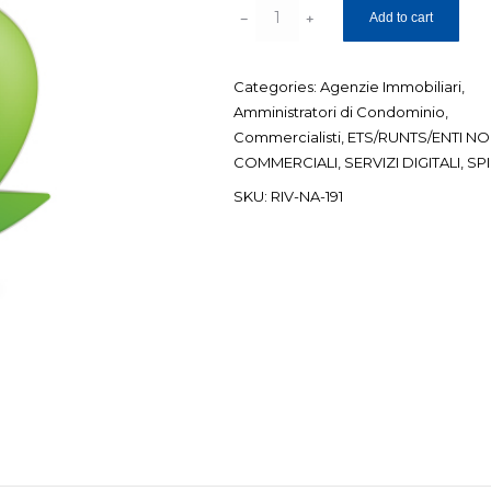
SPID
Add to cart
PROFESSIONAL-
TIPO
Categories:
Agenzie Immobiliari
,
3-
Amministratori di Condominio
,
LIVELLO
Commercialisti
,
ETS/RUNTS/ENTI N
II
COMMERCIALI
,
SERVIZI DIGITALI
,
SP
quantity
SKU:
RIV-NA-191