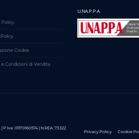
U.NA.P.P.A.
 Policy
Policy
azione Cookie
 e Condizioni di Vendita
l. | P.Iva: 01170160574 | N.REA: 73322
Privacy Policy
Cookie Po