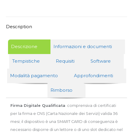
o
Sim
per
Description
chiavetta
quantity
Descrizione
Informazioni e documenti
Tempistiche
Requisiti
Software
Modalità pagamento
Approfondimenti
Rimborso
Firma Digitale Qualificata
comprensiva di certificati
per la firma e CNS (Carta Nazionale dei Servizi) valida 36
mesi; il dispositivo è una SMART CARD di conseguenza è
necessario disporre di un lettore o di uno slot dedicato nel