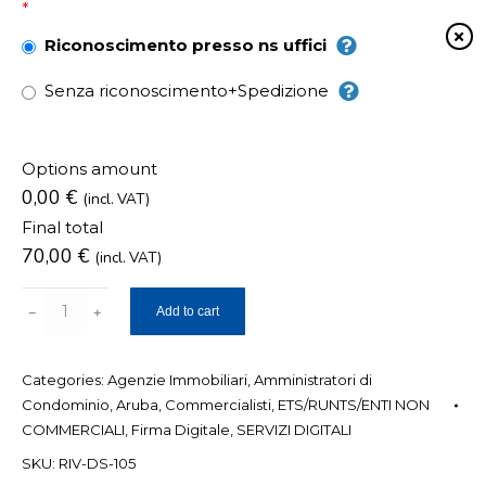
*
Riconoscimento presso ns uffici
Senza riconoscimento+Spedizione
Options amount
0,00 €
(incl. VAT)
Final total
70,00
€
(incl. VAT)
Smart
Add to cart
Card
Firma
Categories:
Agenzie Immobiliari
,
Amministratori di
Digitale
Condominio
,
Aruba
,
Commercialisti
,
ETS/RUNTS/ENTI NON
Qualificata
COMMERCIALI
,
Firma Digitale
,
SERVIZI DIGITALI
con
SKU:
RIV-DS-105
CNS