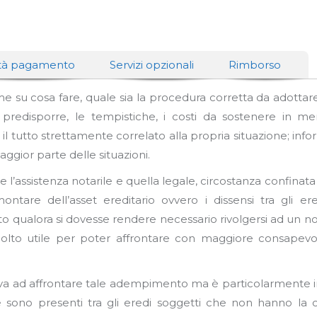
tà pagamento
Servizi opzionali
Rimborso
ieme su cosa fare, quale sia la procedura corretta da adottare,
redisporre, le tempistiche, i costi da sostenere in mer
l tutto strettamente correlato alla propria situazione; info
aggior parte delle situazioni.
e l’assistenza notarile e quella legale, circostanza confinata
montare dell’asset ereditario ovvero i dissensi tra gli er
o qualora si dovesse rendere necessario rivolgersi ad un no
olto utile per poter affrontare con maggiore consapevo
 trova ad affrontare tale adempimento ma è particolarmente 
 ove sono presenti tra gli eredi soggetti che non hanno la 