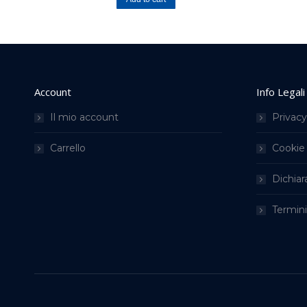
Account
Info Legali
Il mio account
Privacy
Carrello
Cookie 
Dichiar
Termini