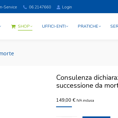
am-Service
06.2147660
Login
SHOP
UFFICI-ENTI
PRATICHE
SER
SHOP
UFFICI-ENTI
PRATICHE
SER
 morte
Consulenza dichiara
successione da mor
149,00
€
IVA inclusa