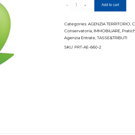
Consulenza
Add to cart
dichiarazione
successione
Categories:
AGENZIA TERRITORIO
,
C
da
Conservatoria
,
IMMOBILIARE
,
Pratic
morte
Agenzia Entrate
,
TASSE&TRIBUTI
quantity
SKU:
PRT-AE-660-2