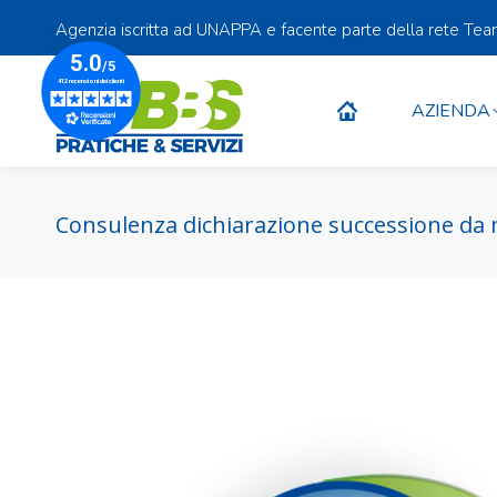
Agenzia iscritta ad UNAPPA e facente parte della rete Te
AZIENDA
AZIENDA
Consulenza dichiarazione successione da