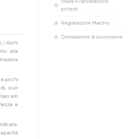
Visura e cancellazione
protesti
Registrazione Marchio
Dichiarazione di successione
 i rischi
ito alla
rmazioni
 a pochi
edi, può
taio e/o
lezza e
indicata
capacità