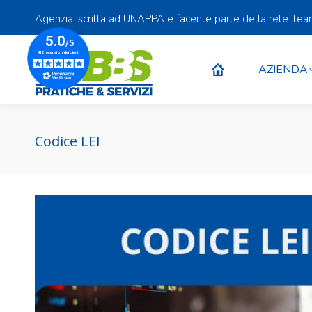
Agenzia iscritta ad UNAPPA e facente parte della rete Te
AZIENDA
AZIENDA
Codice LEI