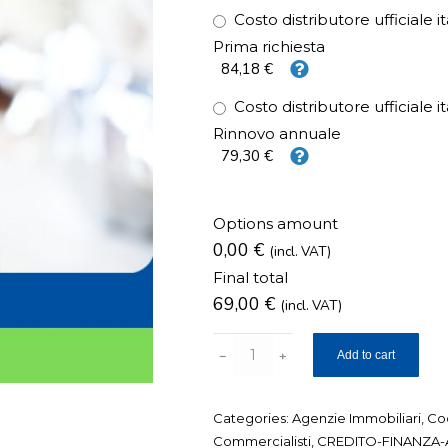
Costo distributore ufficiale it
Prima richiesta
84,18 €
Costo distributore ufficiale it
Rinnovo annuale
79,30 €
Options amount
0,00 €
(incl. VAT)
Final total
69,00
€
(incl. VAT)
Codice
Add to cart
LEI
quantity
Categories:
Agenzie Immobiliari
,
Co
Commercialisti
,
CREDITO-FINANZA-