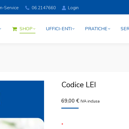
am-Service
06.2147660
Login
SHOP
UFFICI-ENTI
PRATICHE
SER
SHOP
UFFICI-ENTI
PRATICHE
SER
Codice LEI
69,00
€
IVA inclusa
*