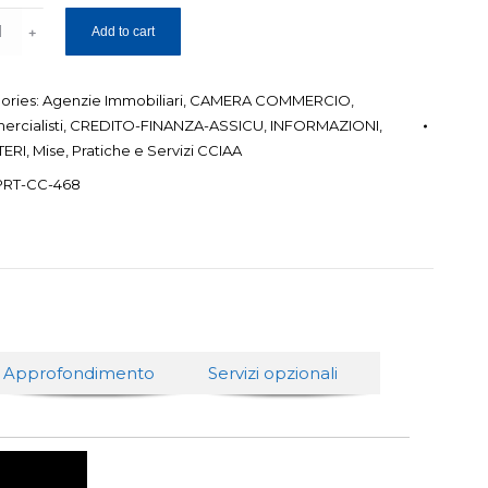
are
Add to cart
tivo
ity
ories:
Agenzie Immobiliari
,
CAMERA COMMERCIO
,
rcialisti
,
CREDITO-FINANZA-ASSICU
,
INFORMAZIONI
,
TERI
,
Mise
,
Pratiche e Servizi CCIAA
PRT-CC-468
Approfondimento
Servizi opzionali