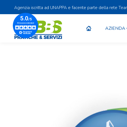
Agenzia iscritta ad UNAPPA e facente parte della rete Te
AZIENDA
AZIENDA