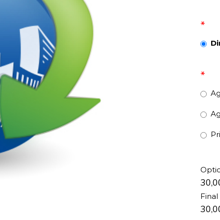
*
Di
*
Ag
Ag
Pr
Opti
30,
Final
30,