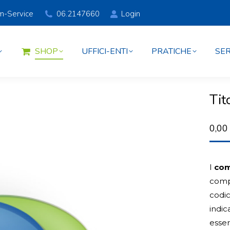
am-Service
06.2147660
Login
SHOP
UFFICI-ENTI
PRATICHE
SER
SHOP
UFFICI-ENTI
PRATICHE
SER
Tit
0,0
I
com
compi
codic
indic
esser