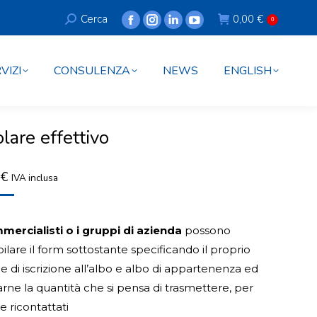
Search:
Cerca
0,00
€
VIZI
CONSULENZA
NEWS
ENGLISH
0
Facebook
Instagram
Linkedin
YouTube
page
page
page
page
opens
opens
opens
opens
VIZI
CONSULENZA
NEWS
ENGLISH
in
in
in
in
new
new
new
new
window
window
window
window
olare effettivo
0
€
IVA inclusa
mercialisti o i gruppi di azienda
possono
lare il form sottostante specificando il proprio
e di iscrizione all’albo e albo di appartenenza ed
arne la quantità che si pensa di trasmettere, per
e ricontattati