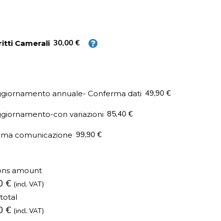
30,00 €
ritti Camerali
49,90 €
giornamento annuale- Conferma dati
85,40 €
giornamento-con variazioni
99,90 €
ima comunicazione
ons amount
00
€
(incl. VAT)
 total
00
€
(incl. VAT)