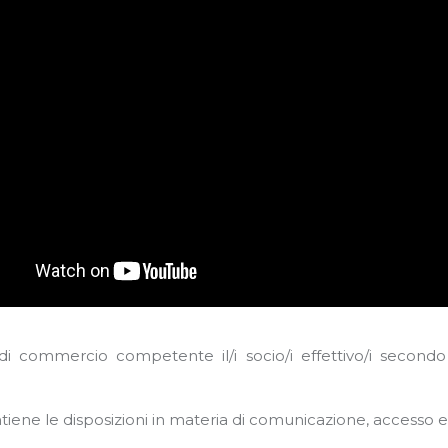
a di commercio competente il/i socio/i effettivo/i second
iene le disposizioni in materia di comunicazione, accesso e 