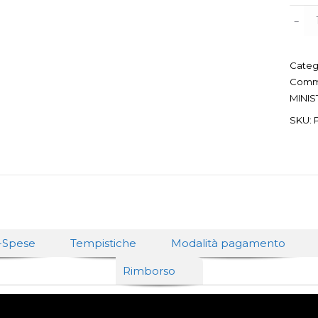
Titol
effet
quant
Categ
Comme
MINIS
SKU:
i-Spese
Tempistiche
Modalità pagamento
Rimborso