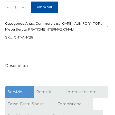
Creazione
Add to cart
del
FVOE
Categories:
Anac
,
Commercialisti
,
GARE - ALBI FORNITORI
,
(Fascicolo
Mepa Servizi
,
PRATICHE INTERNAZIONALI
Virtuale
SKU:
CNT-AN-128
Operatore
Economico)
quantity
Description
Servizio
Requisiti
Imprese estere
Tasse-Diritti-Spese
Tempistiche