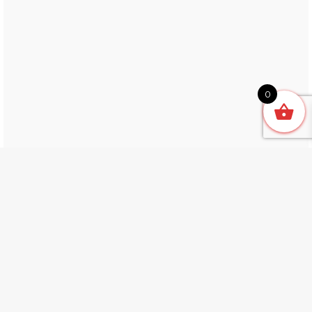
0
Related products
Video guida alla Locazione turistica
88,00
€
IVA inclusa