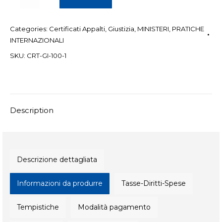
carichi
pendenti
Categories:
Certificati Appalti
,
Giustizia
,
MINISTERI
,
PRATICHE
presso
INTERNAZIONALI
Procura
SKU:
CRT-GI-100-1
della
Repubblica
quantity
Description
Descrizione dettagliata
Informazioni da produrre
Tasse-Diritti-Spese
Tempistiche
Modalità pagamento