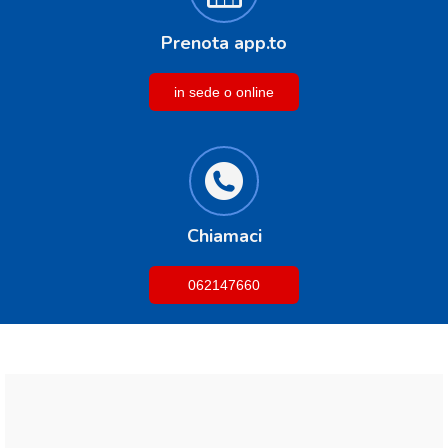
Prenota app.to
in sede o online
Chiamaci
062147660